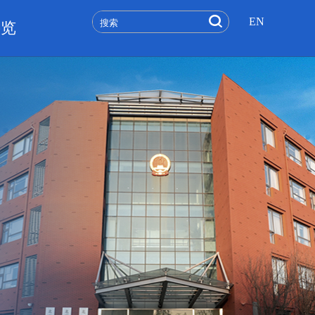
EN
要览