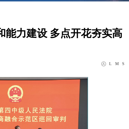
和能力建设 多点开花夯实高
L
M
S