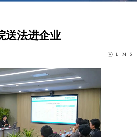
院送法进企业
L
M
S