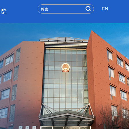
EN
要览