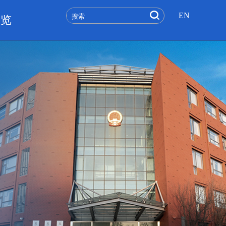
EN
要览